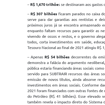
–
R
$ 1,670 trilhõe
s se destinaram aos gastos 
–
R$ 307 bilhões
ficaram parados no caixa d
serve para dar garantias aos rentistas e d
próximos juros já se encontra armazenado e
enquanto faltam recursos para garantir as ne
vivendo de ossos e restos, e o governo aleg
todos, corta investimentos em saúde, educaç
Tesouro Nacional ao final de 2021 atingiu R$ 
– Apenas
R$ 54 bilhões
decorrentes da emiss
demonstra a falácia do argumento neoliberal,
pública estaria financiando áreas sociais como
servido para SUBTRAIR recursos das áreas so
emissão de novos títulos, ainda absorve rec
investimentos em áreas sociais. Conforme da
2021 foram financiados com outras fontes de re
do Petróleo (R$ 41 bilhões). Esse elevado 
também revela o impacto direto do Sistema da