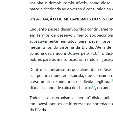
cozinha e demais combustíveis, como diesel 
parcela destinada ao governo é consumida no g
3º) ATUAÇÃO DE MECANISMOS DO SISTEM
Enquanto países desenvolvidos continuament
em termos de desenvolvimento socioeconômic
sucessivamente emitidos para pagar juros 
mecanismos do Sistema da Dívida. Além de n
9
como já declarado inclusive pelo TCU
, o Sis
pobres para os muito ricos, acirrando a injustiç
Dentre os mecanismos que alimentam o Sistem
sua política monetária suicida, que consome 
1
crescimento exponencial de dívida ilegítima
11
diária da sobra de caixa dos bancos
, escanda
Todos esses mecanismos “geram” dívida públi
em investimentos de interesse da sociedade q
da Dívida.