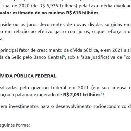
 final de 2020 (de R$ 6,935 trilhões) pela taxa média divulga
valor estimado de no mínimo R$ 618 bilhões
.
onsiderou os juros decorrentes de novas dívidas surgidas em
no em relação ao efetivo gasto com juros, o que reforça a 
a.
principal fator de crescimento da dívida pública, e em 2021 a s
6
da da Selic pelo Banco Central
, sob a falsa justificativa de “co
DÍVIDA PÚBLICA FEDERAL
ealizadas pelo governo federal em 2021 (em sua imensa m
7
lcançou o patamar exagerado de
R$ 2,031 trilhões
!
em investimentos para o desenvolvimento socioeconômico do
eguinte forma: