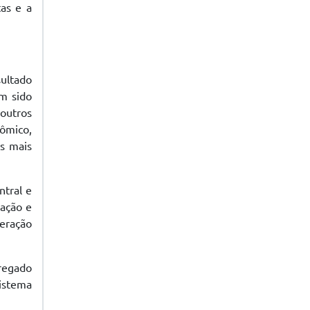
tas e a
ultado
m sido
outros
ômico,
os mais
ntral e
ração e
neração
pregado
Sistema