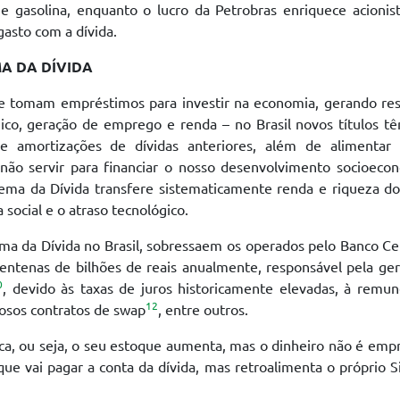
e gasolina, enquanto o lucro da Petrobras enriquece acionis
asto com a dívida.
A DA DÍVIDA
e tomam empréstimos para investir na economia, gerando res
o, geração de emprego e renda – no Brasil novos títulos tê
e amortizações de dívidas anteriores, além de alimentar 
ão servir para financiar o nosso desenvolvimento socioecon
tema da Dívida transfere sistematicamente renda e riqueza d
a social e o atraso tecnológico.
a da Dívida no Brasil, sobressaem os operados pelo Banco Ce
centenas de bilhões de reais anualmente, responsável pela ge
0
, devido às taxas de juros historicamente elevadas, à remu
12
losos contratos de swap
, entre outros.
ca, ou seja, o seu estoque aumenta, mas o dinheiro não é em
ue vai pagar a conta da dívida, mas retroalimenta o próprio 