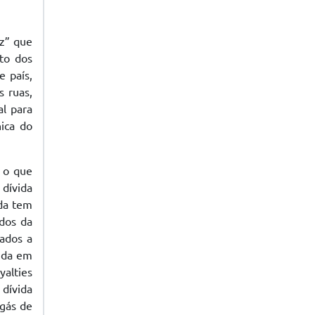
z” que
to dos
 país,
s ruas,
al para
nica do
, o que
 dívida
ida tem
ndos da
nados a
ida em
yalties
dívida
 gás de