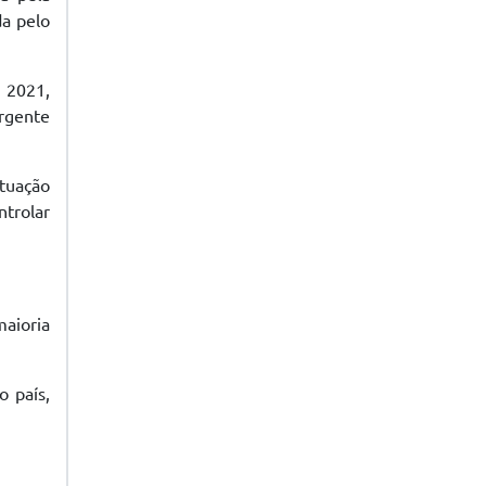
da pelo
 2021,
urgente
ituação
ntrolar
aioria
 país,