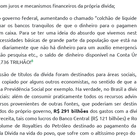
com juros e mecanismos financeiros da própria dívida;
o governo federal, aumentando o chamado “colchão de liquide
eixar os bancos tranquilos de que o dinheiro para o pagamen
m caixa. Para se ter uma ideia do absurdo que vivemos neste
cessidades básicas de grande parte da população que está na
a diariamente que não há dinheiro para um auxílio emergenci
ão pesquisa etc., o saldo de dinheiro disponível na Conta Ú
8
1,736 TRILHÃO!
ão de títulos da dívida foram destinados para áreas sociais
 copiado por alguns outros economistas, no sentido de que a
 a Previdência Social por exemplo. Na verdade, no Brasil a dív
ciais: além de consumir praticamente todos os recursos advi
ursos provenientes de outras fontes, que poderiam ser desti
dos do próprio governo,
R$ 291 bilhões
dos gastos com a dív
ceita, tais como lucros do Banco Central (R$ 121 bilhões) e Ro
volume de Royalties do Petróleo destinado ao pagamento da 
 Dívida na vida do povo, que sofre com o altíssimo preço do