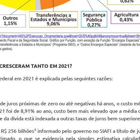
 CRESCERAM TANTO EM 2021?
ederal em 2021 é explicada pelas seguintes razões:
de juros próximas de zero ou até negativas há anos, o custo m
21 foi de 8,91% ao ano, custo bem mais elevado que a média 
te da dívida está indexada a outras taxas de juros bem superiore
4
 R$ 256 bilhões
informado pelo governo no SIAFI a título de j
timado, o que se evidencia pela simples estimativa calculad