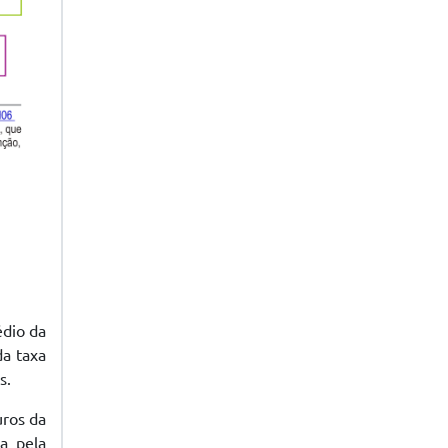
édio da
da taxa
s.
uros da
a pela