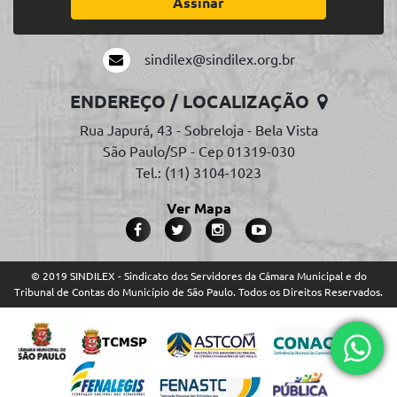
Assinar
sindilex@sindilex.org.br
ENDEREÇO / LOCALIZAÇÃO
Rua Japurá, 43 - Sobreloja - Bela Vista
São Paulo/SP - Cep 01319-030
Tel.: (11) 3104-1023
Ver Mapa
© 2019 SINDILEX - Sindicato dos Servidores da Câmara Municipal e do
Tribunal de Contas do Município de São Paulo. Todos os Direitos Reservados.