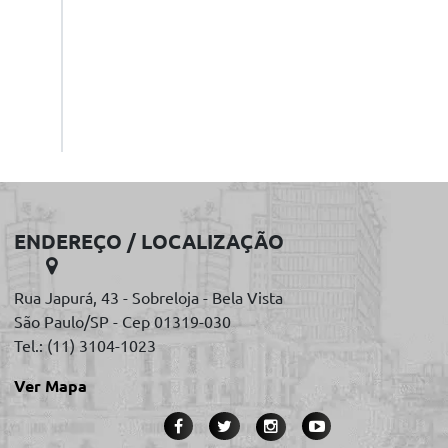
ENDEREÇO / LOCALIZAÇÃO
Rua Japurá, 43 - Sobreloja - Bela Vista
São Paulo/SP - Cep 01319-030
Tel.: (11) 3104-1023
Ver Mapa