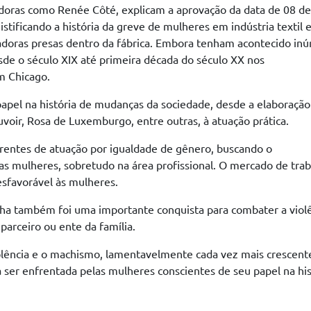
adoras como Renée Côté, explicam a aprovação da data de 08 de
stificando a história da greve de mulheres em indústria textil
adoras presas dentro da fábrica. Embora tenham acontecido in
de o século XIX até primeira década do século XX nos
m Chicago.
el na história de mudanças da sociedade, desde a elaboração
voir, Rosa de Luxemburgo, entre outras, à atuação prática.
rentes de atuação por igualdade de gênero, buscando o
s mulheres, sobretudo na área profissional. O mercado de trab
esfavorável às mulheres.
enha também foi uma importante conquista para combater a viol
parceiro ou ente da família.
iolência e o machismo, lamentavelmente cada vez mais crescent
sa ser enfrentada pelas mulheres conscientes de seu papel na his